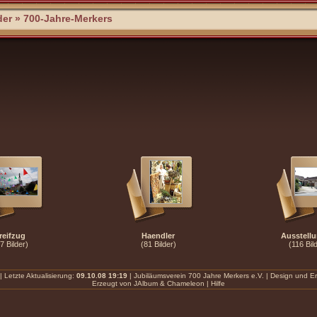
der
»
700-Jahre-Merkers
reifzug
Haendler
Ausstell
7 Bilder)
(81 Bilder)
(116 Bil
| Letzte Aktualisierung:
09.10.08 19:19
|
Jubiläumsverein 700 Jahre Merkers e.V.
|
Design und Ers
Erzeugt von
JAlbum
&
Chameleon
|
Hilfe