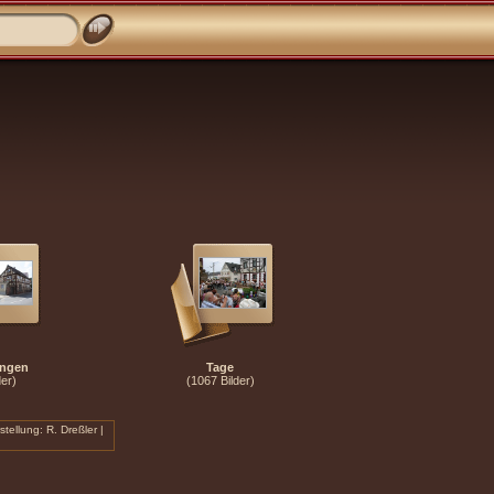
ungen
Tage
der)
(1067 Bilder)
tellung: R. Dreßler
|